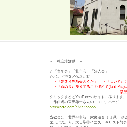
－ 教会諸活動 －
☆「青年会」「壮年会」「婦人会」
☆バンド演奏／伝道活動
・「姫路和光教会のうた」
・
「ついてい
・「命の泉が湧き出るこの場所で
(feat. Aisy
彩澄
クリックするとYouTubeのサイトに移ります。
作曲者の宮田雄一さんの「note」ページ
http://note.com/christianpop
当教会は、世界平和統一家庭連合（旧 統一教
エホバの証人、末日聖徒イエス・キリスト教会