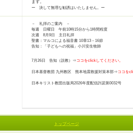
ます。
ー 決して無理な勧誘はいたしません。ー
－ 礼拝のご案内 －
毎週 日曜日 午前10時15分から1時間程度
次週 8月9日 主日礼拝
聖書：マルコによる福音書 10章13－16節
告知：「子どもへの祝福」小川安生牧師
7月26日 告知（説教）⇒
ココをclickしてください。
日本基督教団 九州教区 熊本地震救援対策本部⇒
ココをc
日本キリスト教団出版局2026年度配信許諾第0032号
トップページ