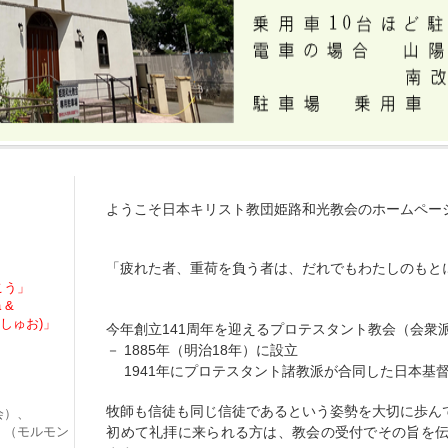
ようこそ日本キリスト教団姫路和光教会のホームペー
「疲れた者、重荷を負う者は、だれでもわたしのもと
こう」
マタイによる福音書
a &
しゅお)」
今年創立141周年を迎えるプロテスタント教会（会衆
－ 1885年（明治18年）に設立
1941年にプロテスタント諸教派が合同した日本基
牧師も信徒も同じ信徒であるという姿勢を大切に歩ん
会）、
 （モルモン
初めて礼拝に来られる方は、教会の受付でその旨を